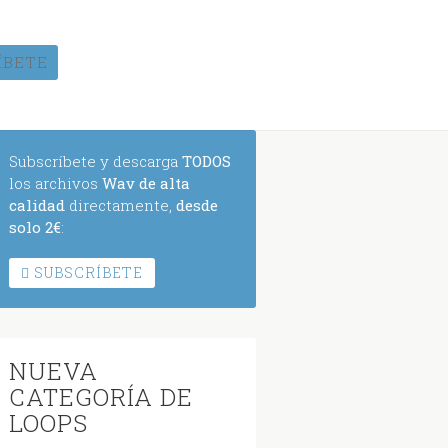
ÍBETE
Subscríbete y descarga
TODOS
los archivos
Wav de alta
calidad
directamente,
desde
solo 2€
:
SUBSCRÍBETE
NUEVA
CATEGORÍA DE
LOOPS