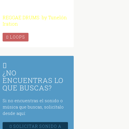
REGGAE DRUMS by Tunelón
Iration
LOOPS
¿NO
ENCUENTRAS LO
QUE BUSCAS?
Si no encuentras el sonido o
música que buscas, solicítalo
desde aquí:
SOLICITAR SONIDO A