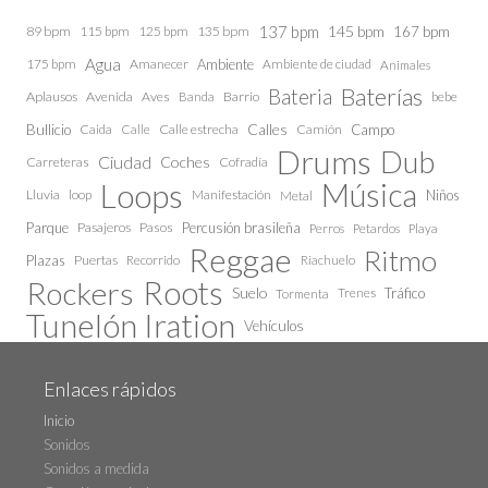
137 bpm
145 bpm
89 bpm
115 bpm
125 bpm
135 bpm
167 bpm
Agua
175 bpm
Amanecer
Ambiente
Ambiente de ciudad
Animales
Baterías
Bateria
Aplausos
Avenida
Aves
Barrio
bebe
Banda
Calles
Bullicio
Caida
Calle estrecha
Camión
Campo
Calle
Drums
Dub
Ciudad
Coches
Carreteras
Cofradía
Loops
Música
Lluvia
loop
Manifestación
Niños
Metal
Parque
Pasajeros
Pasos
Percusión brasileña
Perros
Petardos
Playa
Reggae
Ritmo
Plazas
Puertas
Recorrido
Riachuelo
Roots
Rockers
Suelo
Trenes
Tráfico
Tormenta
Tunelón Iration
Vehículos
Enlaces rápidos
Inicio
Sonidos
Sonidos a medida