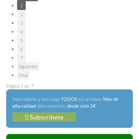
1
2
3
4
5
6
7
Siguiente
Final
Página 1 de 7
Subscríbete y descarga
TODOS
los archivos
Wav de
alta calidad
directamente,
desde solo 2€
:
Subscríbete