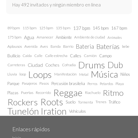
Hay 492 invitados y ningún miembro en línea
137 bpm
145 bpm
89 bpm
115 bpm
125 bpm
135 bpm
167 bpm
Agua
175 bpm
Amanecer
Ambiente
Ambiente de ciudad
Animales
Baterías
Bateria
Aplausos
Avenida
Aves
Barrio
bebe
Banda
Calles
Bullicio
Caida
Calle estrecha
Camión
Campo
Calle
Drums
Dub
Ciudad
Coches
Carreteras
Cofradía
Loops
Música
Lluvia
loop
Manifestación
Niños
Metal
Parque
Pasajeros
Pasos
Percusión brasileña
Perros
Petardos
Playa
Reggae
Ritmo
Plazas
Puertas
Recorrido
Riachuelo
Roots
Rockers
Suelo
Trenes
Tráfico
Tormenta
Tunelón Iration
Vehículos
Enlaces rápidos