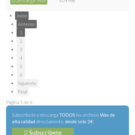
Descargar Wav
5.09 MB
Inicio
Anterior
1
2
3
4
5
6
Siguiente
Final
Página 1 de 6
Subscríbete y descarga
TODOS
los archivos
Wav de
alta calidad
directamente,
desde solo 2€
:
Subscríbete