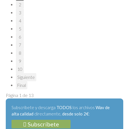
2
3
4
5
6
7
8
9
10
Siguiente
Final
Página 1 de 13
Subscríbete y descarga
TODOS
los archivos
Wav de
alta calidad
directamente,
desde solo 2€
:
Subscríbete