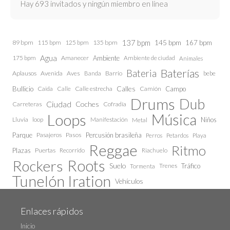
Hay 693 invitados y ningún miembro en línea
137 bpm
145 bpm
89 bpm
115 bpm
125 bpm
135 bpm
167 bpm
Agua
175 bpm
Amanecer
Ambiente
Ambiente de ciudad
Animales
Baterías
Bateria
Aplausos
Avenida
Aves
Barrio
bebe
Banda
Calles
Bullicio
Caida
Calle estrecha
Camión
Campo
Calle
Drums
Dub
Ciudad
Coches
Carreteras
Cofradía
Loops
Música
Lluvia
loop
Manifestación
Niños
Metal
Parque
Pasajeros
Pasos
Percusión brasileña
Perros
Petardos
Playa
Reggae
Ritmo
Plazas
Puertas
Recorrido
Riachuelo
Roots
Rockers
Suelo
Trenes
Tráfico
Tormenta
Tunelón Iration
Vehículos
Enlaces rápidos
Inicio