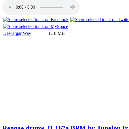
Descargar Wav
1.18 MB
Reggae drums 21 167a BPM by Tunelón Ir