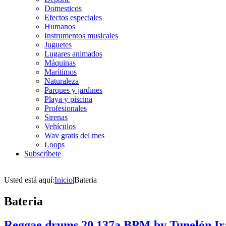
Domesticos
Efectos especiales
Humanos
Instrumentos musicales
Juguetes
Lugares animados
Máquinas
Marítimos
Naturaleza
Parques y jardines
Playa y piscina
Profesionales
Sirenas
Vehículos
Wav gratis del mes
Loops
Subscríbete
Usted está aquí:
Inicio
|
Bateria
Bateria
Reggae drums 20 137a BPM by Tunelón Ir