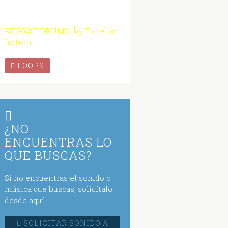
REGGAE DRUMS by Tunelón
Iration
LOOPS
¿NO
ENCUENTRAS LO
QUE BUSCAS?
Si no encuentras el sonido o
música que buscas, solicítalo
desde aquí:
SOLICITAR SONIDO A