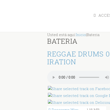
ACCES
Usted está aquí:
Inicio
|
Bateria
BATERIA
REGGAE DRUMS 0
IRATION
Descargar Wav
1.18 MB