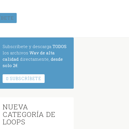
ÍBETE
Subscríbete y descarga
TODOS
los archivos
Wav de alta
calidad
directamente,
desde
solo 2€
:
SUBSCRÍBETE
NUEVA
CATEGORÍA DE
LOOPS