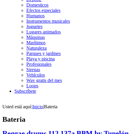
Domesticos
Efectos especiales
Humanos
Instrumentos musicales
Juguetes
Lugares animados
Máquinas
Marítimos
Naturaleza
Parques y jardines
Playa y piscina
Profesionales
Sirenas
Vehículos
Wav gratis del mes
Loops
Subscríbete
Usted está aquí:
Inicio
|
Bateria
Bateria
Reggae drums 112 137a BPM by Tunelón