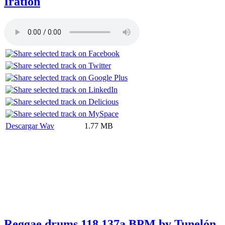
Iration
Descargar Wav
1.77 MB
Reggae drums 118 137a BPM by Tunelón