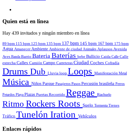
Quien está en linea
Hay 439 invitados y ningún miembro en línea
137 bpm
145 bpm
167 bpm
89 bpm
135 bpm
115 bpm
125 bpm
175 bpm
Agua
Amanecer
Ambiente
Aplausos
Avenida
Ambiente de ciudad
Animales
Baterías
Bateria
Bullicio
Aves
Barrio
bebe
Calle
Banda
Caida
Calle
Ciudad
Calles
Coches
estrecha
Campo
Carreteras
Cofradía
Camión
Loops
Drums
Dub
Lluvia
loop
Manifestación
Metal
Música
Niños
Parque
Pasajeros
Pasos
Percusión brasileña
Perros
Reggae
Plazas
Puertas
Petardos
Playa
Recorrido
Riachuelo
Roots
Rockers
Ritmo
Suelo
Tormenta
Trenes
Tunelón Iration
Vehículos
Tráfico
Enlaces rápidos