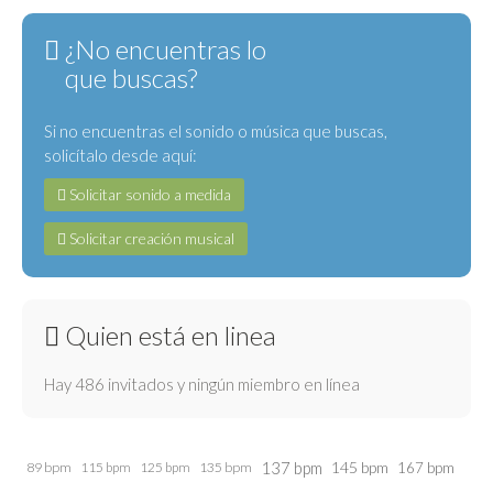
¿No encuentras lo
que buscas?
Si no encuentras el sonido o música que buscas,
solicítalo desde aquí:
Solicitar sonido a medida
Solicitar creación musical
Quien está en linea
Hay 486 invitados y ningún miembro en línea
137 bpm
145 bpm
89 bpm
115 bpm
125 bpm
135 bpm
167 bpm