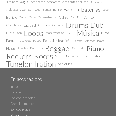
Agua
175 bpm
Amanecer
Ambiente
Ambiente de ciudad
Animales
Baterías
Bateria
Aplausos
Avenida
Aves
Barrio
bebe
Banda
Calles
Bullicio
Caida
Calle estrecha
Camión
Campo
Calle
Drums
Dub
Ciudad
Coches
Carreteras
Cofradía
Loops
Música
Lluvia
loop
Manifestación
Niños
Metal
Parque
Pasajeros
Pasos
Percusión brasileña
Perros
Petardos
Playa
Reggae
Ritmo
Plazas
Puertas
Recorrido
Riachuelo
Roots
Rockers
Suelo
Trenes
Tráfico
Tormenta
Tunelón Iration
Vehículos
Enlaces rápidos
Inicio
Sonidos
Sonidos a medida
Creación musical
Sonidos gratis
Recursos