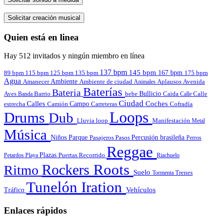
Solicitar creación musical
Quien está en linea
Hay 512 invitados y ningún miembro en línea
137 bpm
145 bpm
167 bpm
89 bpm
135 bpm
115 bpm
125 bpm
175 bpm
Agua
Amanecer
Ambiente
Aplausos
Avenida
Ambiente de ciudad
Animales
Baterías
Bateria
Bullicio
Aves
Barrio
bebe
Calle
Banda
Caida
Calle
Ciudad
Calles
Coches
estrecha
Campo
Carreteras
Cofradía
Camión
Loops
Drums
Dub
Lluvia
loop
Manifestación
Metal
Música
Niños
Parque
Pasajeros
Pasos
Percusión brasileña
Perros
Reggae
Plazas
Puertas
Petardos
Playa
Recorrido
Riachuelo
Roots
Rockers
Ritmo
Suelo
Tormenta
Trenes
Tunelón Iration
Vehículos
Tráfico
Enlaces rápidos