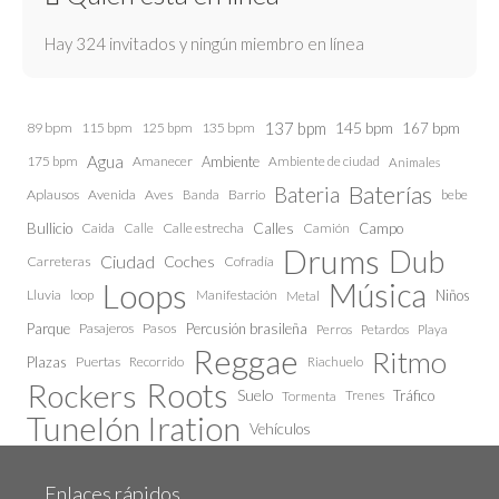
Hay 324 invitados y ningún miembro en línea
137 bpm
145 bpm
89 bpm
115 bpm
125 bpm
135 bpm
167 bpm
Agua
175 bpm
Amanecer
Ambiente
Ambiente de ciudad
Animales
Baterías
Bateria
Aplausos
Avenida
Aves
Barrio
bebe
Banda
Calles
Bullicio
Caida
Calle estrecha
Camión
Campo
Calle
Drums
Dub
Ciudad
Coches
Carreteras
Cofradía
Loops
Música
Lluvia
loop
Manifestación
Niños
Metal
Parque
Pasajeros
Pasos
Percusión brasileña
Perros
Petardos
Playa
Reggae
Ritmo
Plazas
Puertas
Recorrido
Riachuelo
Roots
Rockers
Suelo
Trenes
Tráfico
Tormenta
Tunelón Iration
Vehículos
Enlaces rápidos