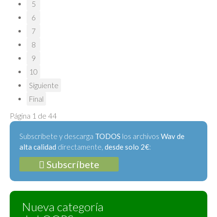
5
6
7
8
9
10
Siguiente
Final
Página 1 de 44
Subscríbete y descarga
TODOS
los archivos
Wav de
alta calidad
directamente,
desde solo 2€
:
Subscríbete
Nueva categoría