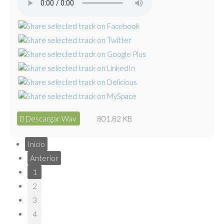
Descargar Wav
801.82 KB
Inicio
Anterior
1
2
3
4