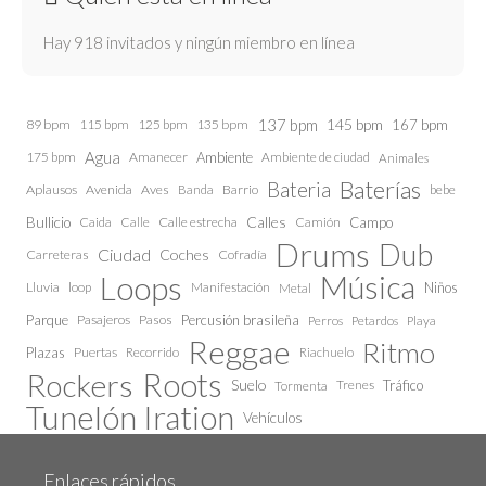
Hay 918 invitados y ningún miembro en línea
137 bpm
145 bpm
89 bpm
115 bpm
125 bpm
135 bpm
167 bpm
Agua
175 bpm
Amanecer
Ambiente
Ambiente de ciudad
Animales
Baterías
Bateria
Aplausos
Avenida
Aves
Barrio
bebe
Banda
Calles
Bullicio
Caida
Calle estrecha
Camión
Campo
Calle
Drums
Dub
Ciudad
Coches
Carreteras
Cofradía
Loops
Música
Lluvia
loop
Manifestación
Niños
Metal
Parque
Pasajeros
Pasos
Percusión brasileña
Perros
Petardos
Playa
Reggae
Ritmo
Plazas
Puertas
Recorrido
Riachuelo
Roots
Rockers
Suelo
Trenes
Tráfico
Tormenta
Tunelón Iration
Vehículos
Enlaces rápidos