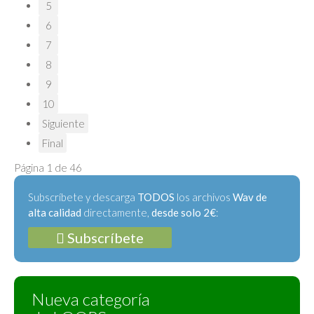
5
6
7
8
9
10
Siguiente
Final
Página 1 de 46
Subscríbete y descarga
TODOS
los archivos
Wav de
alta calidad
directamente,
desde solo 2€
:
Subscríbete
Nueva categoría