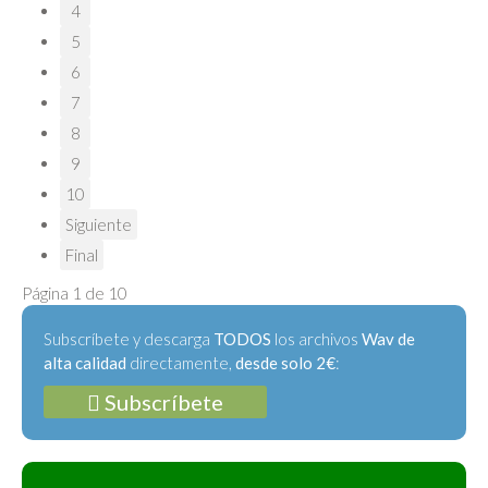
4
5
6
7
8
9
10
Siguiente
Final
Página 1 de 10
Subscríbete y descarga
TODOS
los archivos
Wav de
alta calidad
directamente,
desde solo 2€
:
Subscríbete