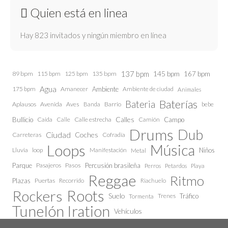
Quien está en linea
Hay 823 invitados y ningún miembro en línea
137 bpm
145 bpm
89 bpm
115 bpm
125 bpm
135 bpm
167 bpm
Agua
175 bpm
Amanecer
Ambiente
Ambiente de ciudad
Animales
Baterías
Bateria
Aplausos
Avenida
Aves
Barrio
bebe
Banda
Calles
Bullicio
Caida
Calle estrecha
Camión
Campo
Calle
Drums
Dub
Ciudad
Coches
Carreteras
Cofradía
Loops
Música
Lluvia
loop
Manifestación
Niños
Metal
Parque
Pasajeros
Pasos
Percusión brasileña
Perros
Petardos
Playa
Reggae
Ritmo
Plazas
Puertas
Recorrido
Riachuelo
Roots
Rockers
Suelo
Trenes
Tráfico
Tormenta
Tunelón Iration
Vehículos