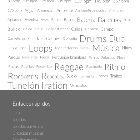
137 bpm
145 bpm
89 bpm
115 bpm
125 bpm
135 bpm
167 bpm
Agua
175 bpm
Amanecer
Ambiente
Ambiente de ciudad
Animales
Baterías
Bateria
Aplausos
Avenida
Aves
Barrio
bebe
Banda
Calles
Bullicio
Caida
Calle estrecha
Camión
Campo
Calle
Drums
Dub
Ciudad
Coches
Carreteras
Cofradía
Loops
Música
Lluvia
loop
Manifestación
Niños
Metal
Parque
Pasajeros
Pasos
Percusión brasileña
Perros
Petardos
Playa
Reggae
Ritmo
Plazas
Puertas
Recorrido
Riachuelo
Roots
Rockers
Suelo
Trenes
Tráfico
Tormenta
Tunelón Iration
Vehículos
Enlaces rápidos
Inicio
Sonidos
Sonidos a medida
Creación musical