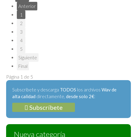
Anterior
1
2
3
4
5
Siguiente
Final
Página 1 de 5
Subscríbete y descarga
TODOS
los archivos
Wav de
alta calidad
directamente,
desde solo 2€
:
Subscríbete
Nueva categoría