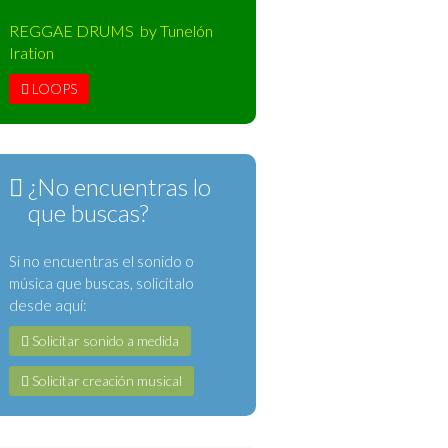
REGGAE DRUMS by Tunelón
Iration
LOOPS
¿No encuentras lo
que buscas?
Si no encuentras el sonido o
música que buscas, solicítalo
desde aquí:
Solicitar sonido a medida
Solicitar creación musical