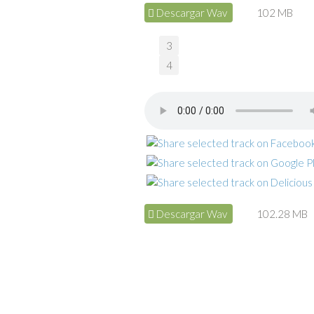
Descargar Wav
102 MB
3
4
Descargar Wav
102.28 MB