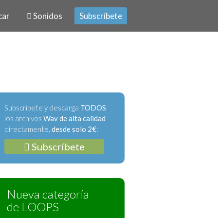
car
Sonidos
Subscríbete
Subscríbete y descarga
TODOS
los archivos
Wav de alta calidad
directamente,
desde solo 2€
:
Subscríbete
Nueva categoría
de LOOPS