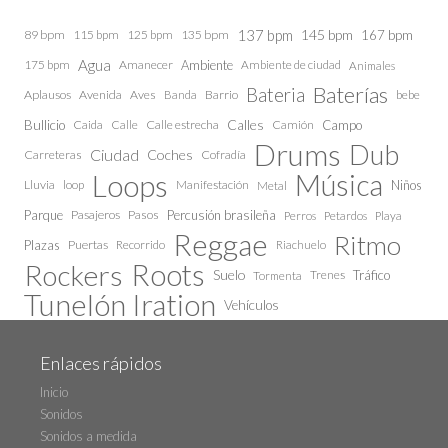
137 bpm
145 bpm
89 bpm
115 bpm
125 bpm
135 bpm
167 bpm
Agua
175 bpm
Amanecer
Ambiente
Ambiente de ciudad
Animales
Baterías
Bateria
Aplausos
Avenida
Aves
Barrio
bebe
Banda
Calles
Bullicio
Caida
Calle estrecha
Camión
Campo
Calle
Drums
Dub
Ciudad
Coches
Carreteras
Cofradía
Loops
Música
Lluvia
loop
Manifestación
Niños
Metal
Parque
Pasajeros
Pasos
Percusión brasileña
Perros
Petardos
Playa
Reggae
Ritmo
Plazas
Puertas
Recorrido
Riachuelo
Roots
Rockers
Suelo
Trenes
Tráfico
Tormenta
Tunelón Iration
Vehículos
Enlaces rápidos
Inicio
Sonidos
Sonidos a medida