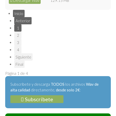
Descargar Wav
129.15 MB
Inicio
Anterior
1
2
3
4
Siguiente
Final
Página 1 de 4
Subscríbete y descarga
TODOS
los archivos
Wav de
alta calidad
directamente,
desde solo 2€
:
Subscríbete