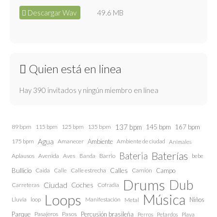
Descargar Wav
49.6 MB
Quien está en linea
Hay 390 invitados y ningún miembro en línea
137 bpm
145 bpm
89 bpm
115 bpm
125 bpm
135 bpm
167 bpm
Agua
175 bpm
Amanecer
Ambiente
Ambiente de ciudad
Animales
Baterías
Bateria
Aplausos
Avenida
Aves
Barrio
bebe
Banda
Calles
Bullicio
Caida
Calle estrecha
Camión
Campo
Calle
Drums
Dub
Ciudad
Coches
Carreteras
Cofradía
Loops
Música
Lluvia
loop
Manifestación
Niños
Metal
Parque
Pasajeros
Pasos
Percusión brasileña
Perros
Petardos
Playa