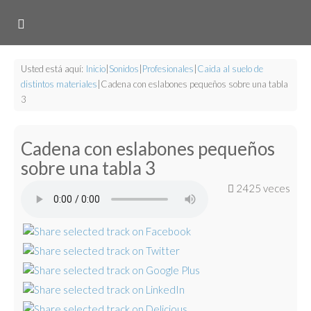
Usted está aquí:
Inicio
|
Sonidos
|
Profesionales
|
Caida al suelo de
distintos materiales
|
Cadena con eslabones pequeños sobre una tabla
3
Cadena con eslabones pequeños
sobre una tabla 3
2425 veces