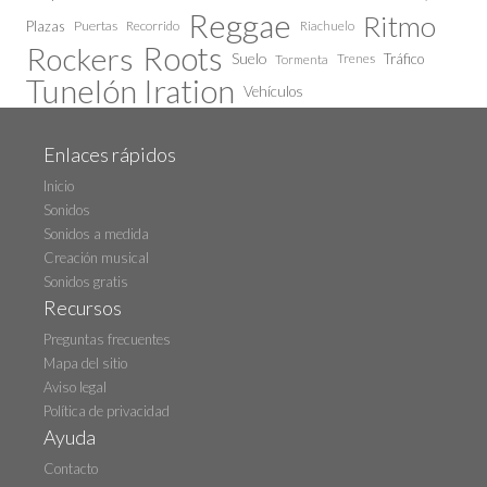
Reggae
Ritmo
Plazas
Puertas
Recorrido
Riachuelo
Roots
Rockers
Suelo
Trenes
Tráfico
Tormenta
Tunelón Iration
Vehículos
Enlaces rápidos
Inicio
Sonidos
Sonidos a medida
Creación musical
Sonidos gratis
Recursos
Preguntas frecuentes
Mapa del sitio
Aviso legal
Política de privacidad
Ayuda
Contacto