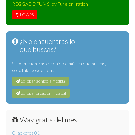
REGGAE DRUMS by Tunelón Iration
LOOPS
¿No encuentras lo
que buscas?
Si no encuentras el sonido o música que buscas,
solicítalo desde aquí:
Solicitar sonido a medida
Solicitar creación musical
Wav gratis del mes
Ollaexpres 01