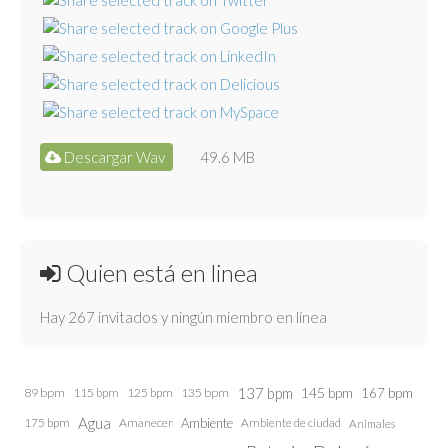
Descargar Wav
49.6 MB
Quien está en linea
Hay 267 invitados y ningún miembro en línea
137 bpm
145 bpm
89 bpm
115 bpm
125 bpm
135 bpm
167 bpm
Agua
175 bpm
Amanecer
Ambiente
Ambiente de ciudad
Animales