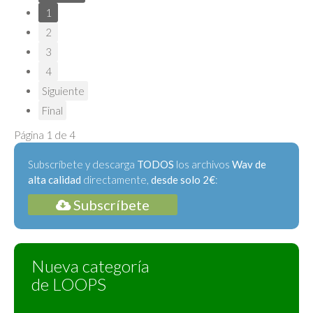
1
2
3
4
Siguiente
Final
Página 1 de 4
Subscríbete y descarga
TODOS
los archivos
Wav de
alta calidad
directamente,
desde solo 2€
:
Subscríbete
Nueva categoría
de LOOPS