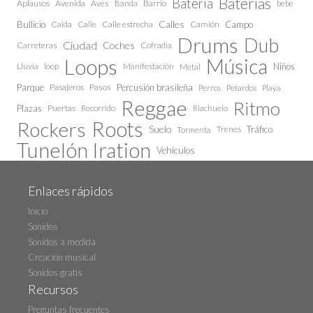
Baterías
Bateria
Aplausos
Avenida
Aves
Barrio
bebe
Banda
Calles
Bullicio
Caida
Calle estrecha
Camión
Campo
Calle
Drums
Dub
Ciudad
Coches
Carreteras
Cofradía
Loops
Música
Lluvia
loop
Manifestación
Niños
Metal
Parque
Pasajeros
Pasos
Percusión brasileña
Perros
Petardos
Playa
Reggae
Ritmo
Plazas
Puertas
Recorrido
Riachuelo
Roots
Rockers
Suelo
Trenes
Tráfico
Tormenta
Tunelón Iration
Vehículos
Enlaces rápidos
Inicio
Sonidos
Sonidos a medida
Creación musical
Sonidos gratis
Recursos
Preguntas frecuentes