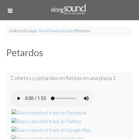
Usted está aquí:
Inicio
|
Sonidos
|
Loops
|
Petardos
Petardos
Cohetes y petardos en fiestas en una plaza 1