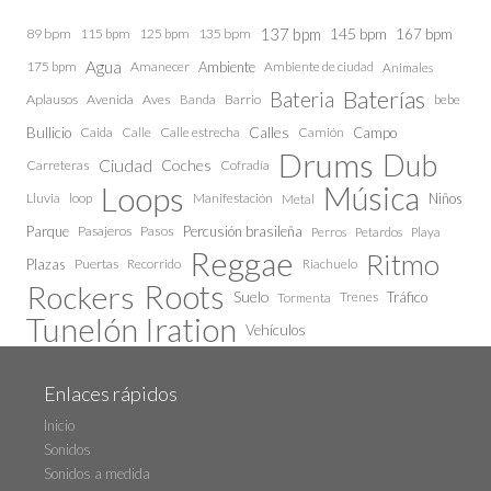
137 bpm
145 bpm
89 bpm
115 bpm
125 bpm
135 bpm
167 bpm
Agua
175 bpm
Amanecer
Ambiente
Ambiente de ciudad
Animales
Baterías
Bateria
Aplausos
Avenida
Aves
Barrio
bebe
Banda
Calles
Bullicio
Caida
Calle estrecha
Camión
Campo
Calle
Drums
Dub
Ciudad
Coches
Carreteras
Cofradía
Loops
Música
Lluvia
loop
Manifestación
Niños
Metal
Parque
Pasajeros
Pasos
Percusión brasileña
Perros
Petardos
Playa
Reggae
Ritmo
Plazas
Puertas
Recorrido
Riachuelo
Roots
Rockers
Suelo
Trenes
Tráfico
Tormenta
Tunelón Iration
Vehículos
Enlaces rápidos
Inicio
Sonidos
Sonidos a medida