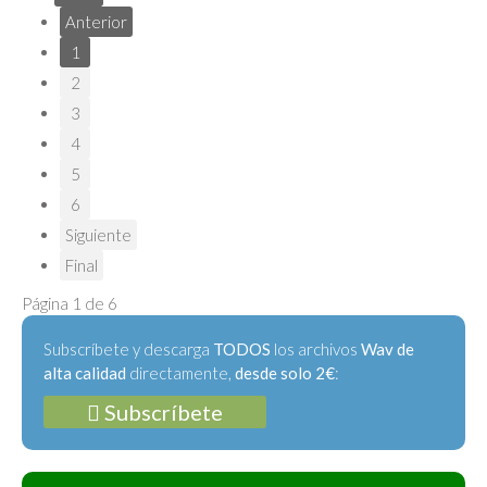
Anterior
1
2
3
4
5
6
Siguiente
Final
Página 1 de 6
Subscríbete y descarga
TODOS
los archivos
Wav de
alta calidad
directamente,
desde solo 2€
:
Subscríbete