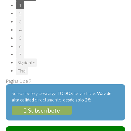
1
2
3
4
5
6
7
Siguiente
Final
Página 1 de 7
Subscríbete y descarga
TODOS
los archivos
Wav de
alta calidad
directamente,
desde solo 2€
:
Subscríbete