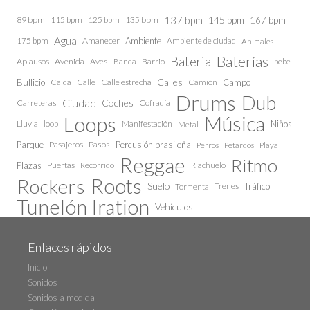
137 bpm
145 bpm
89 bpm
115 bpm
125 bpm
135 bpm
167 bpm
Agua
175 bpm
Amanecer
Ambiente
Ambiente de ciudad
Animales
Baterías
Bateria
Aplausos
Avenida
Aves
Barrio
bebe
Banda
Calles
Bullicio
Caida
Calle estrecha
Camión
Campo
Calle
Drums
Dub
Ciudad
Coches
Carreteras
Cofradía
Loops
Música
Lluvia
loop
Manifestación
Niños
Metal
Parque
Pasajeros
Pasos
Percusión brasileña
Perros
Petardos
Playa
Reggae
Ritmo
Plazas
Puertas
Recorrido
Riachuelo
Roots
Rockers
Suelo
Trenes
Tráfico
Tormenta
Tunelón Iration
Vehículos
Enlaces rápidos
Inicio
Sonidos
Sonidos a medida