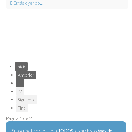
Estás oyendo...
Inicio
Anterior
1
2
Siguiente
Final
Página 1 de 2
Subscríbete y descarga
TODOS
los archivos
Wav de