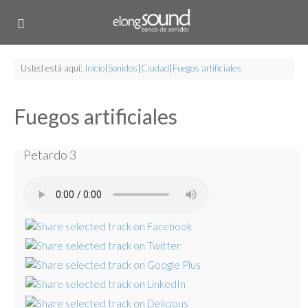
Usted está aquí:
Inicio
|
Sonidos
|
Ciudad
|
Fuegos artificiales
Fuegos artificiales
Petardo 3