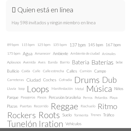
Quien está en linea
Hay 598 invitados y ningún miembro en línea
137 bpm
145 bpm
89 bpm
115 bpm
125 bpm
135 bpm
167 bpm
Agua
175 bpm
Amanecer
Ambiente
Ambiente de ciudad
Animales
Baterías
Bateria
Aplausos
Avenida
Aves
Barrio
bebe
Banda
Calles
Bullicio
Caida
Calle estrecha
Camión
Campo
Calle
Drums
Dub
Ciudad
Coches
Carreteras
Cofradía
Loops
Música
Lluvia
loop
Manifestación
Niños
Metal
Parque
Pasajeros
Pasos
Percusión brasileña
Perros
Petardos
Playa
Reggae
Ritmo
Plazas
Puertas
Recorrido
Riachuelo
Roots
Rockers
Suelo
Trenes
Tráfico
Tormenta
Tunelón Iration
Vehículos