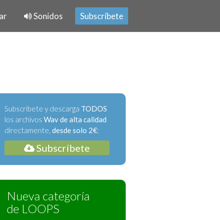
ar
Sonidos
Subscríbete
Subscríbete y descarga
TODOS
los archivos
Wav de alta calidad
directamente,
desde solo 2€
:
Subscríbete
Nueva categoría
de LOOPS