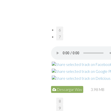
6
7
Descargar Wav
3.98 MB
8
9