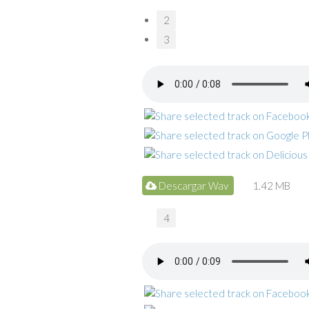
2
3
Descargar Wav
1.42 MB
4