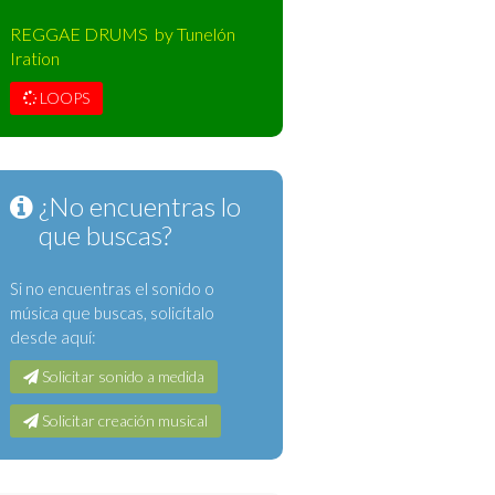
REGGAE DRUMS by Tunelón
Iration
LOOPS
¿No encuentras lo
que buscas?
Si no encuentras el sonido o
música que buscas, solicítalo
desde aquí:
Solicitar sonido a medida
Solicitar creación musical