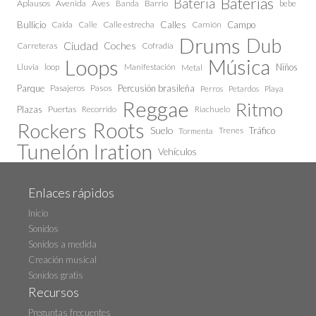
Baterías
Bateria
Aplausos
Avenida
Aves
Barrio
bebe
Banda
Calles
Bullicio
Caida
Calle estrecha
Camión
Campo
Calle
Drums
Dub
Ciudad
Coches
Carreteras
Cofradía
Loops
Música
Lluvia
loop
Manifestación
Niños
Metal
Parque
Pasajeros
Pasos
Percusión brasileña
Perros
Petardos
Playa
Reggae
Ritmo
Plazas
Puertas
Recorrido
Riachuelo
Roots
Rockers
Suelo
Trenes
Tráfico
Tormenta
Tunelón Iration
Vehículos
Enlaces rápidos
Inicio
Sonidos
Sonidos a medida
Creación musical
Sonidos gratis
Recursos
Preguntas frecuentes