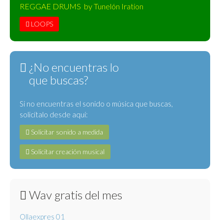
REGGAE DRUMS by Tunelón Iration
LOOPS
¿No encuentras lo
que buscas?
Si no encuentras el sonido o música que buscas,
solicítalo desde aquí:
Solicitar sonido a medida
Solicitar creación musical
Wav gratis del mes
Ollaexpres 01