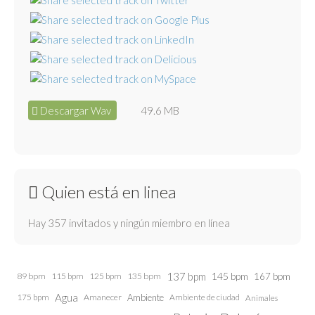
Descargar Wav
49.6 MB
Quien está en linea
Hay 357 invitados y ningún miembro en línea
137 bpm
145 bpm
89 bpm
115 bpm
125 bpm
135 bpm
167 bpm
Agua
175 bpm
Amanecer
Ambiente
Ambiente de ciudad
Animales