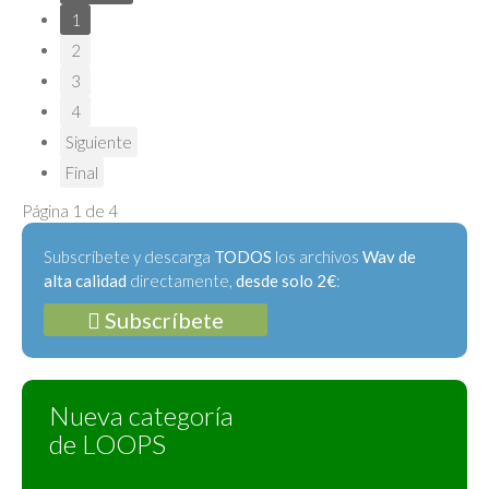
1
2
3
4
Siguiente
Final
Página 1 de 4
Subscríbete y descarga
TODOS
los archivos
Wav de
alta calidad
directamente,
desde solo 2€
:
Subscríbete
Nueva categoría
de LOOPS