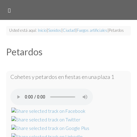
Usted está aquí:
Inicio
|
Sonidos
|
Ciudad
|
Fuegos artificiales
|
Petardos
Petardos
Cohetes y petardos en fiestas en una plaza 1