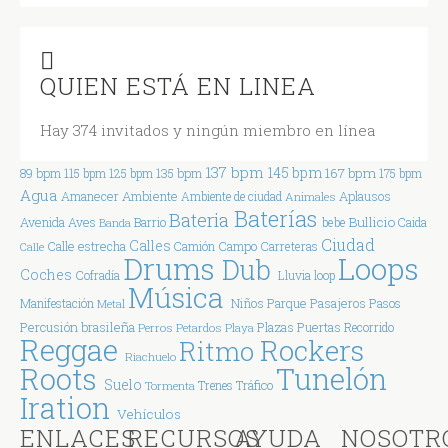
QUIEN ESTÁ EN LINEA
Hay 374 invitados y ningún miembro en línea
137 bpm
145 bpm
167 bpm
89 bpm
115 bpm
125 bpm
135 bpm
175 bpm
Agua
Ambiente
Amanecer
Aplausos
Ambiente de ciudad
Animales
Baterías
Bateria
Bullicio
Avenida
Aves
Barrio
bebe
Caida
Banda
Ciudad
Calles
Calle estrecha
Campo
Carreteras
Calle
Camión
Drums
Loops
Dub
Coches
Cofradía
Lluvia
loop
Música
Parque
Manifestación
Niños
Pasajeros
Pasos
Metal
Percusión brasileña
Plazas
Puertas
Perros
Petardos
Playa
Recorrido
Reggae
Rockers
Ritmo
Riachuelo
Tunelón
Roots
Suelo
Tráfico
Tormenta
Trenes
Iration
Vehículos
ENLACES
RECURSOS
AYUDA
NOSOTR