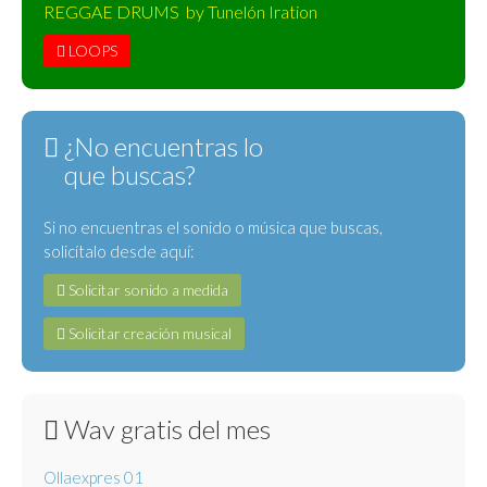
REGGAE DRUMS by Tunelón Iration
LOOPS
¿No encuentras lo
que buscas?
Si no encuentras el sonido o música que buscas,
solicítalo desde aquí:
Solicitar sonido a medida
Solicitar creación musical
Wav gratis del mes
Ollaexpres 01