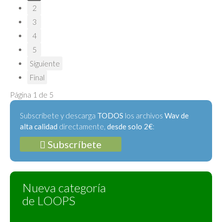
2
3
4
5
Siguiente
Final
Página 1 de 5
Subscríbete y descarga
TODOS
los archivos
Wav de
alta calidad
directamente,
desde solo 2€
:
Subscríbete
Nueva categoría
de LOOPS