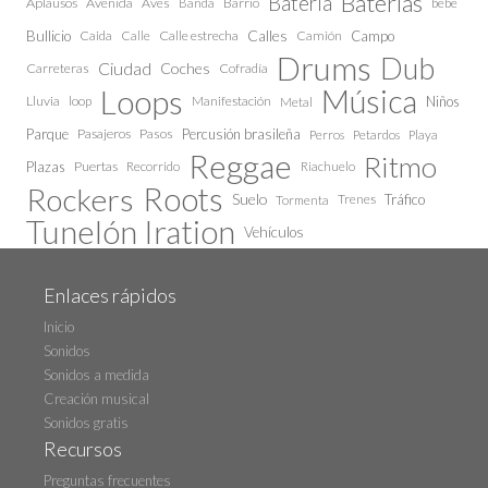
Baterías
Bateria
Aplausos
Avenida
Aves
Barrio
bebe
Banda
Calles
Bullicio
Caida
Calle estrecha
Camión
Campo
Calle
Drums
Dub
Ciudad
Coches
Carreteras
Cofradía
Loops
Música
Lluvia
loop
Manifestación
Niños
Metal
Parque
Pasajeros
Pasos
Percusión brasileña
Perros
Petardos
Playa
Reggae
Ritmo
Plazas
Puertas
Recorrido
Riachuelo
Roots
Rockers
Suelo
Trenes
Tráfico
Tormenta
Tunelón Iration
Vehículos
Enlaces rápidos
Inicio
Sonidos
Sonidos a medida
Creación musical
Sonidos gratis
Recursos
Preguntas frecuentes