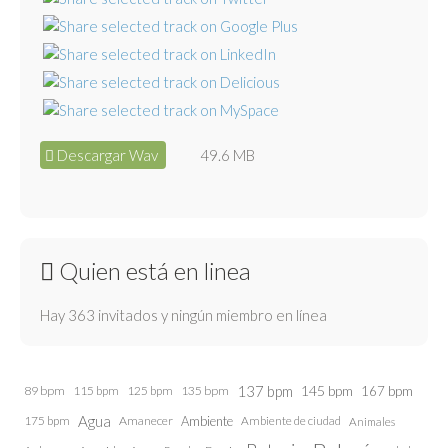
Descargar Wav
49.6 MB
Quien está en linea
Hay 363 invitados y ningún miembro en línea
137 bpm
145 bpm
89 bpm
115 bpm
125 bpm
135 bpm
167 bpm
Agua
175 bpm
Amanecer
Ambiente
Ambiente de ciudad
Animales