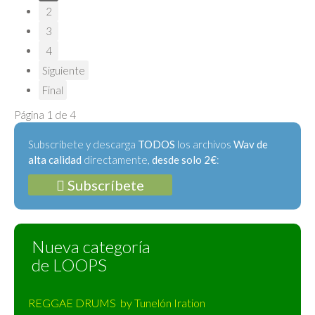
2
3
4
Siguiente
Final
Página 1 de 4
Subscríbete y descarga
TODOS
los archivos
Wav de
alta calidad
directamente,
desde solo 2€
:
Subscríbete
Nueva categoría
de LOOPS
REGGAE DRUMS by Tunelón Iration