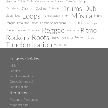
Calles
Bullicio
Caida
Calle estrecha
Camión
Campo
Calle
Drums
Dub
Ciudad
Coches
Carreteras
Cofradía
Loops
Música
Lluvia
loop
Manifestación
Niños
Metal
Parque
Pasajeros
Pasos
Percusión brasileña
Perros
Petardos
Playa
Reggae
Ritmo
Plazas
Puertas
Recorrido
Riachuelo
Roots
Rockers
Suelo
Trenes
Tráfico
Tormenta
Tunelón Iration
Vehículos
Enlaces rápidos
Inicio
Sonidos
Sonidos a medida
Creación musical
Sonidos gratis
Recursos
Preguntas frecuentes
Mapa del sitio