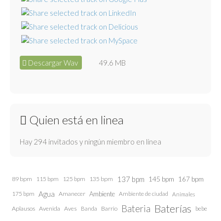
Descargar Wav
49.6 MB
Quien está en linea
Hay 294 invitados y ningún miembro en línea
137 bpm
145 bpm
89 bpm
115 bpm
125 bpm
135 bpm
167 bpm
Agua
175 bpm
Amanecer
Ambiente
Ambiente de ciudad
Animales
Baterías
Bateria
Aplausos
Avenida
Aves
Barrio
bebe
Banda