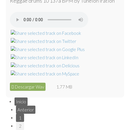
Reggae drums 10 137a BPM by Tunelón Iration
Descargar Wav
1.77 MB
Inicio
Anterior
1
2