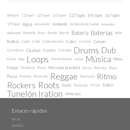
137 bpm
145 bpm
89 bpm
115 bpm
125 bpm
135 bpm
167 bpm
Agua
175 bpm
Amanecer
Ambiente
Ambiente de ciudad
Animales
Baterías
Bateria
Aplausos
Avenida
Aves
Barrio
bebe
Banda
Calles
Bullicio
Caida
Calle estrecha
Camión
Campo
Calle
Drums
Dub
Ciudad
Coches
Carreteras
Cofradía
Loops
Música
Lluvia
loop
Manifestación
Niños
Metal
Parque
Pasajeros
Pasos
Percusión brasileña
Perros
Petardos
Playa
Reggae
Ritmo
Plazas
Puertas
Recorrido
Riachuelo
Roots
Rockers
Suelo
Trenes
Tráfico
Tormenta
Tunelón Iration
Vehículos
Enlaces rápidos
Inicio
Sonidos