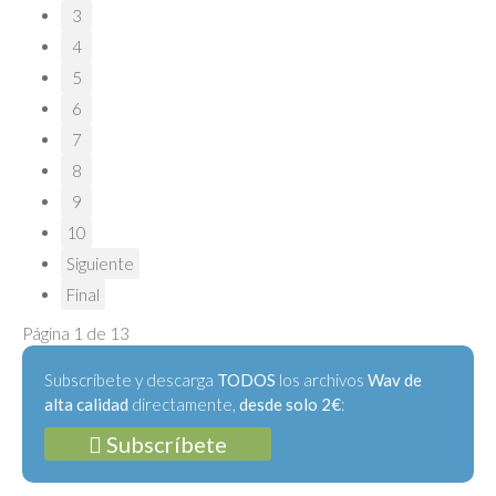
3
4
5
6
7
8
9
10
Siguiente
Final
Página 1 de 13
Subscríbete y descarga
TODOS
los archivos
Wav de
alta calidad
directamente,
desde solo 2€
:
Subscríbete