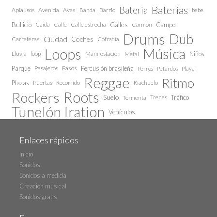
Baterías
Bateria
Aplausos
Avenida
Aves
Barrio
bebe
Banda
Calles
Bullicio
Caida
Calle estrecha
Camión
Campo
Calle
Drums
Dub
Ciudad
Coches
Carreteras
Cofradía
Loops
Música
Lluvia
loop
Manifestación
Niños
Metal
Parque
Pasajeros
Pasos
Percusión brasileña
Perros
Petardos
Playa
Reggae
Ritmo
Plazas
Puertas
Recorrido
Riachuelo
Roots
Rockers
Suelo
Trenes
Tráfico
Tormenta
Tunelón Iration
Vehículos
Enlaces rápidos
Inicio
Sonidos
Sonidos a medida
Creación musical
Sonidos gratis