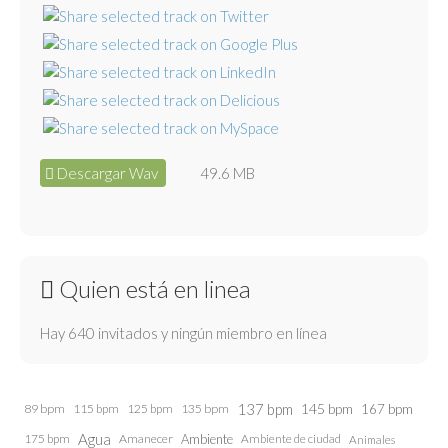
Descargar Wav
49.6 MB
Quien está en linea
Hay 640 invitados y ningún miembro en línea
137 bpm
145 bpm
89 bpm
115 bpm
125 bpm
135 bpm
167 bpm
Agua
175 bpm
Amanecer
Ambiente
Ambiente de ciudad
Animales