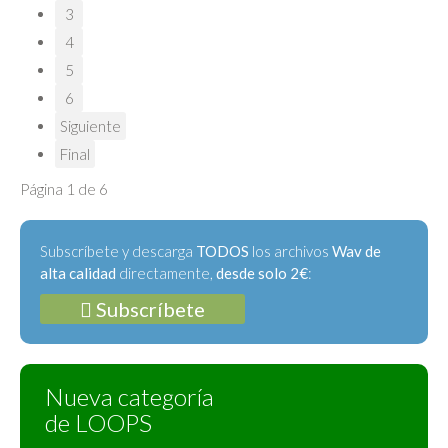
3
4
5
6
Siguiente
Final
Página 1 de 6
Subscríbete y descarga
TODOS
los archivos
Wav de
alta calidad
directamente,
desde solo 2€
:
Subscríbete
Nueva categoría
de LOOPS