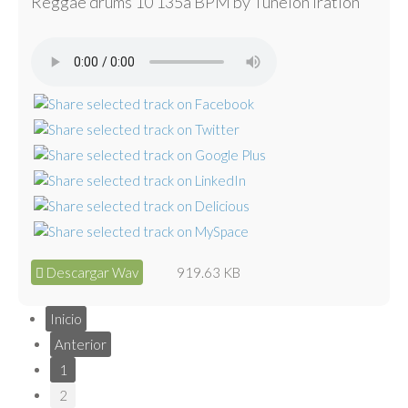
Reggae drums 10 135a BPM by Tunelón Iration
Descargar Wav
919.63 KB
Inicio
Anterior
1
2