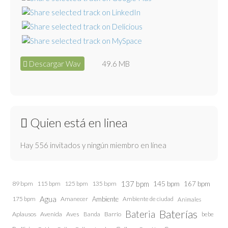
Descargar Wav
49.6 MB
Quien está en linea
Hay 556 invitados y ningún miembro en línea
137 bpm
145 bpm
89 bpm
115 bpm
125 bpm
135 bpm
167 bpm
Agua
175 bpm
Amanecer
Ambiente
Ambiente de ciudad
Animales
Baterías
Bateria
Aplausos
Avenida
Aves
Barrio
bebe
Banda