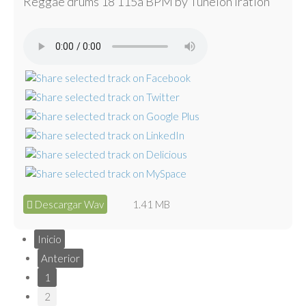
Reggae drums 18 115a BPM by Tunelón Iration
Descargar Wav
1.41 MB
Inicio
Anterior
1
2