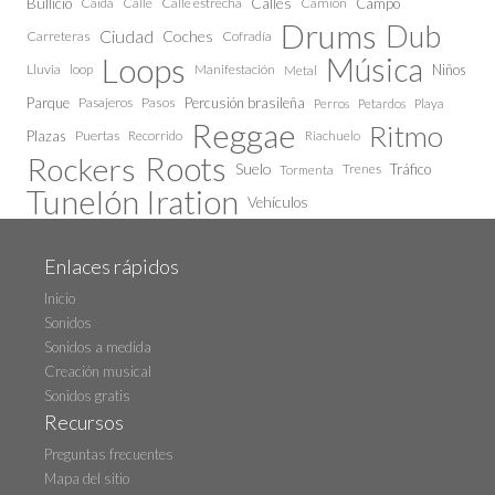
Calles
Bullicio
Caida
Calle estrecha
Camión
Campo
Calle
Drums
Dub
Ciudad
Coches
Carreteras
Cofradía
Loops
Música
Lluvia
loop
Manifestación
Niños
Metal
Parque
Pasajeros
Pasos
Percusión brasileña
Perros
Petardos
Playa
Reggae
Ritmo
Plazas
Puertas
Recorrido
Riachuelo
Roots
Rockers
Suelo
Trenes
Tráfico
Tormenta
Tunelón Iration
Vehículos
Enlaces rápidos
Inicio
Sonidos
Sonidos a medida
Creación musical
Sonidos gratis
Recursos
Preguntas frecuentes
Mapa del sitio