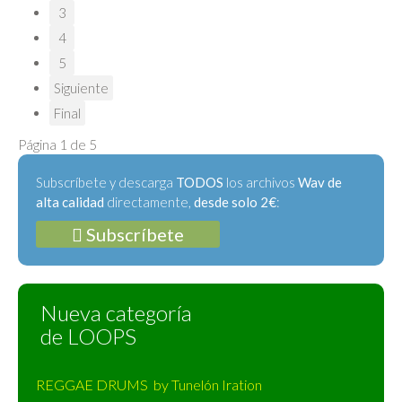
3
4
5
Siguiente
Final
Página 1 de 5
Subscríbete y descarga
TODOS
los archivos
Wav de
alta calidad
directamente,
desde solo 2€
:
Subscríbete
Nueva categoría
de LOOPS
REGGAE DRUMS by Tunelón Iration