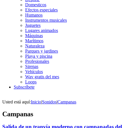
Domesticos
Efectos especiales
Humanos
Instrumentos musicales
Juguetes
Lugares animados
Máquinas
Marítimos
Naturaleza
Parques y jardines
Playa y piscina
Profesionales
Sirenas
Vehículos
Wav gratis del mes
Loops
Subscríbete
Usted está aquí:
Inicio
|
Sonidos
|
Campanas
Campanas
Salida de un tranvía moderno con campanadas del