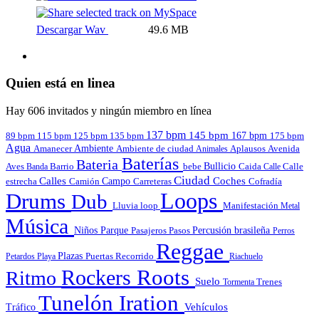
Descargar Wav
49.6 MB
Quien está en linea
Hay 606 invitados y ningún miembro en línea
137 bpm
145 bpm
167 bpm
89 bpm
135 bpm
115 bpm
125 bpm
175 bpm
Agua
Amanecer
Ambiente
Aplausos
Avenida
Ambiente de ciudad
Animales
Baterías
Bateria
Bullicio
Aves
Barrio
bebe
Calle
Banda
Caida
Calle
Ciudad
Calles
Coches
estrecha
Campo
Carreteras
Cofradía
Camión
Loops
Drums
Dub
Lluvia
loop
Manifestación
Metal
Música
Niños
Parque
Pasajeros
Pasos
Percusión brasileña
Perros
Reggae
Plazas
Puertas
Petardos
Playa
Recorrido
Riachuelo
Roots
Rockers
Ritmo
Suelo
Tormenta
Trenes
Tunelón Iration
Vehículos
Tráfico