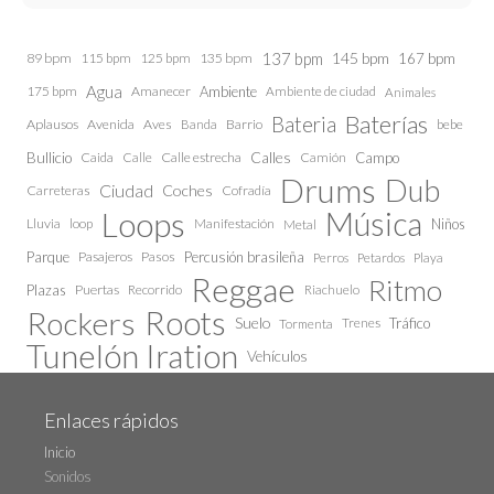
137 bpm
145 bpm
89 bpm
115 bpm
125 bpm
135 bpm
167 bpm
Agua
175 bpm
Amanecer
Ambiente
Ambiente de ciudad
Animales
Baterías
Bateria
Aplausos
Avenida
Aves
Barrio
bebe
Banda
Calles
Bullicio
Caida
Calle estrecha
Camión
Campo
Calle
Drums
Dub
Ciudad
Coches
Carreteras
Cofradía
Loops
Música
Lluvia
loop
Manifestación
Niños
Metal
Parque
Pasajeros
Pasos
Percusión brasileña
Perros
Petardos
Playa
Reggae
Ritmo
Plazas
Puertas
Recorrido
Riachuelo
Roots
Rockers
Suelo
Trenes
Tráfico
Tormenta
Tunelón Iration
Vehículos
Enlaces rápidos
Inicio
Sonidos