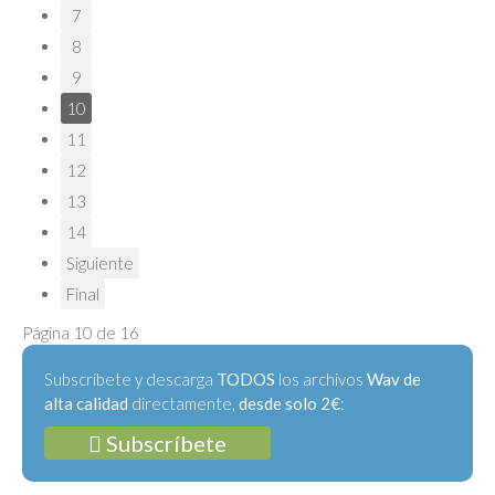
7
8
9
10
11
12
13
14
Siguiente
Final
Página 10 de 16
Subscríbete y descarga
TODOS
los archivos
Wav de
alta calidad
directamente,
desde solo 2€
:
Subscríbete