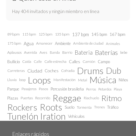
Hay 404 invitados y ningún miembro en línea
137 bpm
145 bpm
89 bpm
115 bpm
125 bpm
135 bpm
167 bpm
Agua
175 bpm
Amanecer
Ambiente
Ambiente de ciudad
Animales
Baterías
Bateria
Aplausos
Avenida
Aves
Barrio
bebe
Banda
Calles
Bullicio
Caida
Calle estrecha
Camión
Campo
Calle
Drums
Dub
Ciudad
Coches
Carreteras
Cofradía
Loops
Música
Lluvia
loop
Manifestación
Niños
Metal
Parque
Pasajeros
Pasos
Percusión brasileña
Perros
Petardos
Playa
Reggae
Ritmo
Plazas
Puertas
Recorrido
Riachuelo
Roots
Rockers
Suelo
Trenes
Tráfico
Tormenta
Tunelón Iration
Vehículos
Enlaces rápidos