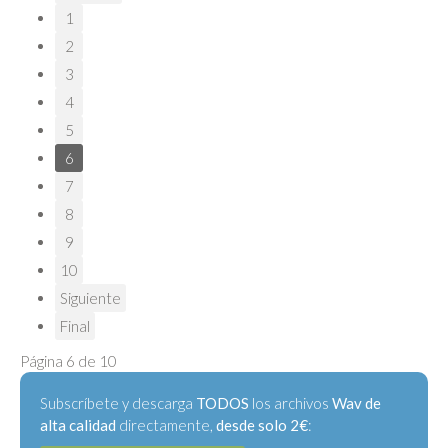
1
2
3
4
5
6
7
8
9
10
Siguiente
Final
Página 6 de 10
Subscríbete y descarga
TODOS
los archivos
Wav de
alta calidad
directamente,
desde solo 2€
: