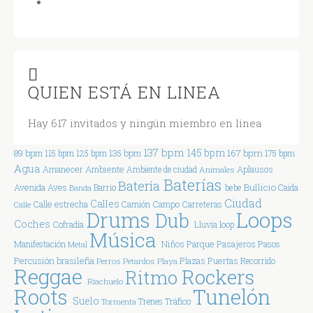
QUIEN ESTÁ EN LINEA
Hay 617 invitados y ningún miembro en línea
137 bpm
145 bpm
167 bpm
89 bpm
115 bpm
125 bpm
135 bpm
175 bpm
Agua
Ambiente
Amanecer
Aplausos
Ambiente de ciudad
Animales
Baterías
Bateria
Bullicio
Avenida
Aves
Barrio
bebe
Caida
Banda
Ciudad
Calles
Calle estrecha
Campo
Carreteras
Calle
Camión
Drums
Loops
Dub
Coches
Cofradía
Lluvia
loop
Música
Parque
Manifestación
Niños
Pasajeros
Pasos
Metal
Percusión brasileña
Plazas
Puertas
Perros
Petardos
Playa
Recorrido
Reggae
Rockers
Ritmo
Riachuelo
Tunelón
Roots
Suelo
Tráfico
Tormenta
Trenes