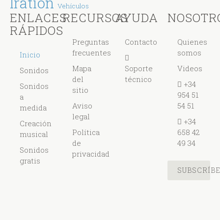
Iration
Vehículos
ENLACES
RECURSOS
AYUDA
NOSOTR
RÁPIDOS
Preguntas
Contacto
Quienes
frecuentes
somos
Inicio
Mapa
Soporte
Videos
Sonidos
del
técnico
+34
Sonidos
sitio
954 51
a
Aviso
54 51
medida
legal
+34
Creación
Política
658 42
musical
de
49 34
Sonidos
privacidad
gratis
SUBSCRÍB