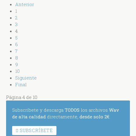
Anterior
1
2
3
4
5
6
7
8
9
10
Siguiente
Final
Página 4 de 10
Subscríbete y descarga
TODOS
los archivos
Wav
de alta calidad
directamente,
desde solo 2€
:
SUBSCRÍBETE