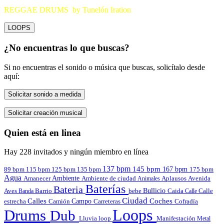
REGGAE DRUMS by Tunelón Iration
LOOPS
¿No encuentras lo que buscas?
Si no encuentras el sonido o música que buscas, solicítalo desde
aquí:
Solicitar sonido a medida
Solicitar creación musical
Quien está en linea
Hay 228 invitados y ningún miembro en línea
137 bpm
145 bpm
167 bpm
89 bpm
135 bpm
115 bpm
125 bpm
175 bpm
Agua
Amanecer
Ambiente
Aplausos
Avenida
Ambiente de ciudad
Animales
Baterías
Bateria
Bullicio
Aves
Barrio
bebe
Calle
Banda
Caida
Calle
Ciudad
Calles
Coches
estrecha
Campo
Carreteras
Cofradía
Camión
Loops
Drums
Dub
Lluvia
loop
Manifestación
Metal