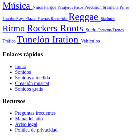
Música
Niños
Parque
Pasajeros
Pasos
Percusión brasileña
Perros
Reggae
Plazas
Puertas
Petardos
Playa
Recorrido
Riachuelo
Roots
Rockers
Ritmo
Suelo
Tormenta
Trenes
Tunelón Iration
Vehículos
Tráfico
Enlaces rápidos
Inicio
Sonidos
Sonidos a medida
Creación musical
Sonidos gratis
Recursos
Preguntas frecuentes
Mapa del sitio
Aviso legal
Política de privacidad