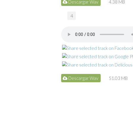
Descargar Wav
4.38 MB
4
Descargar Wav
51.03 MB