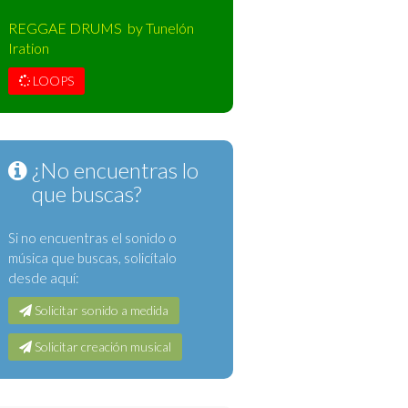
REGGAE DRUMS by Tunelón
Iration
LOOPS
¿No encuentras lo
que buscas?
Si no encuentras el sonido o
música que buscas, solicítalo
desde aquí:
Solicitar sonido a medida
Solicitar creación musical