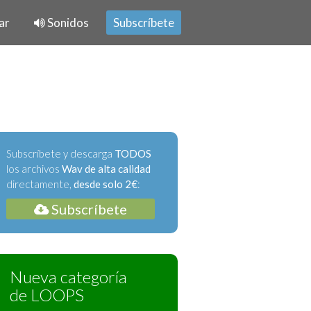
ar
Sonidos
Subscríbete
Subscríbete y descarga
TODOS
los archivos
Wav de alta calidad
directamente,
desde solo 2€
:
Subscríbete
Nueva categoría
de LOOPS