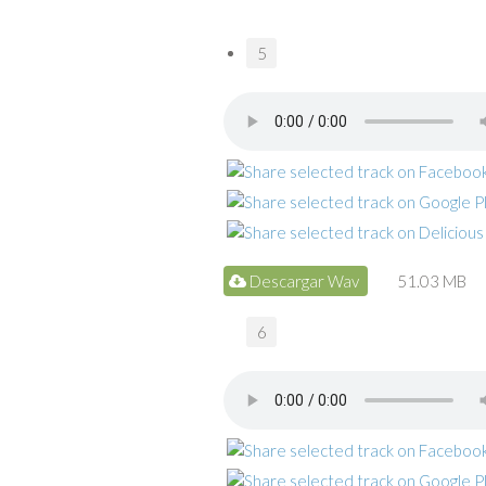
5
Descargar Wav
51.03 MB
6