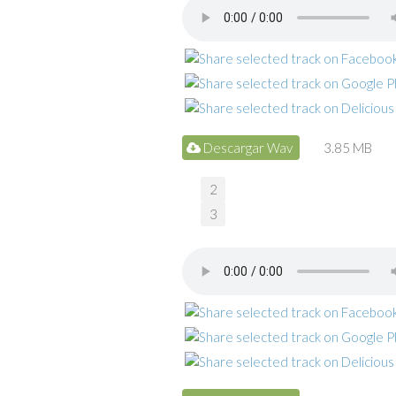
Descargar Wav
3.85 MB
2
3