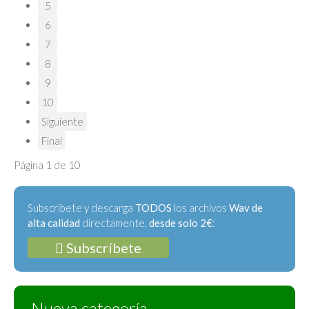
5
6
7
8
9
10
Siguiente
Final
Página 1 de 10
Subscríbete y descarga
TODOS
los archivos
Wav de
alta calidad
directamente,
desde solo 2€
:
Subscríbete
Nueva categoría