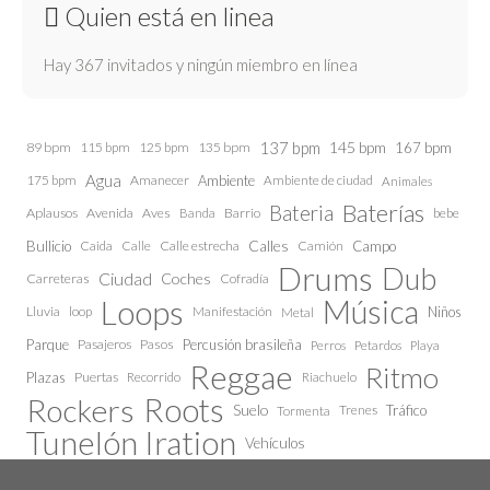
Quien está en linea
Hay 367 invitados y ningún miembro en línea
137 bpm
145 bpm
89 bpm
115 bpm
125 bpm
135 bpm
167 bpm
Agua
175 bpm
Amanecer
Ambiente
Ambiente de ciudad
Animales
Baterías
Bateria
Aplausos
Avenida
Aves
Barrio
bebe
Banda
Calles
Bullicio
Caida
Calle estrecha
Camión
Campo
Calle
Drums
Dub
Ciudad
Coches
Carreteras
Cofradía
Loops
Música
Lluvia
loop
Manifestación
Niños
Metal
Parque
Pasajeros
Pasos
Percusión brasileña
Perros
Petardos
Playa
Reggae
Ritmo
Plazas
Puertas
Recorrido
Riachuelo
Roots
Rockers
Suelo
Trenes
Tráfico
Tormenta
Tunelón Iration
Vehículos