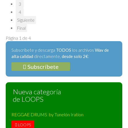
3
4
Siguiente
Final
Página 1 de 4
Subscríbete y descarga
TODOS
los archivos
Wav de
alta calidad
directamente,
desde solo 2€
:
Subscríbete
Nueva categoría
de LOOPS
REGGAE DRUMS by Tunelón Iration
LOOPS