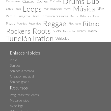
Drums
Dub
Ciudad
Coches
Carreteras
Cofradía
Loops
Música
Lluvia
loop
Manifestación
Niños
Metal
Parque
Pasajeros
Pasos
Percusión brasileña
Perros
Petardos
Playa
Reggae
Ritmo
Plazas
Puertas
Recorrido
Riachuelo
Roots
Rockers
Suelo
Trenes
Tráfico
Tormenta
Tunelón Iration
Vehículos
Enlaces rápidos
Inicio
Sonidos
Sonidos a medida
Creación musical
Sonidos gratis
Recursos
Preguntas frecuentes
Mapa del sitio
Aviso legal