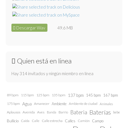
Descargar Wav
49.6 MB
Quien está en linea
Hay 314 invitados y ningún miembro en línea
137 bpm
145 bpm
89 bpm
115 bpm
125 bpm
135 bpm
167 bpm
Agua
175 bpm
Amanecer
Ambiente
Ambiente de ciudad
Animales
Baterías
Bateria
Aplausos
Avenida
Aves
Barrio
bebe
Banda
Calles
Bullicio
Caida
Calle estrecha
Camión
Campo
Calle