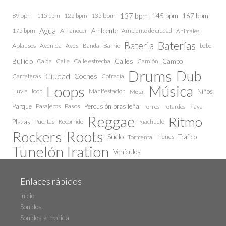
137 bpm
145 bpm
89 bpm
115 bpm
125 bpm
135 bpm
167 bpm
Agua
175 bpm
Amanecer
Ambiente
Ambiente de ciudad
Animales
Baterías
Bateria
Aplausos
Avenida
Aves
Barrio
bebe
Banda
Calles
Bullicio
Caida
Calle estrecha
Camión
Campo
Calle
Drums
Dub
Ciudad
Coches
Carreteras
Cofradía
Loops
Música
Lluvia
loop
Manifestación
Niños
Metal
Parque
Pasajeros
Pasos
Percusión brasileña
Perros
Petardos
Playa
Reggae
Ritmo
Plazas
Puertas
Recorrido
Riachuelo
Roots
Rockers
Suelo
Trenes
Tráfico
Tormenta
Tunelón Iration
Vehículos
Enlaces rápidos
Inicio
Sonidos
Sonidos a medida