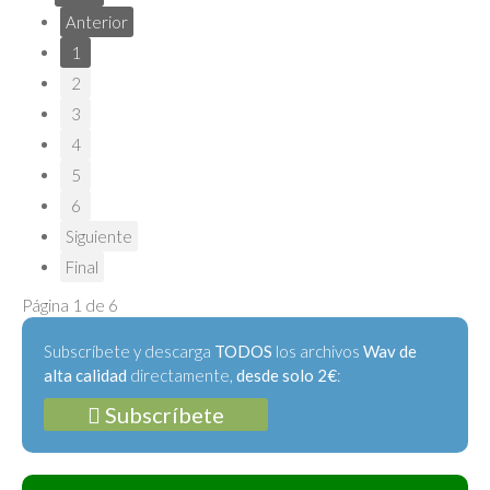
Anterior
1
2
3
4
5
6
Siguiente
Final
Página 1 de 6
Subscríbete y descarga
TODOS
los archivos
Wav de
alta calidad
directamente,
desde solo 2€
:
Subscríbete