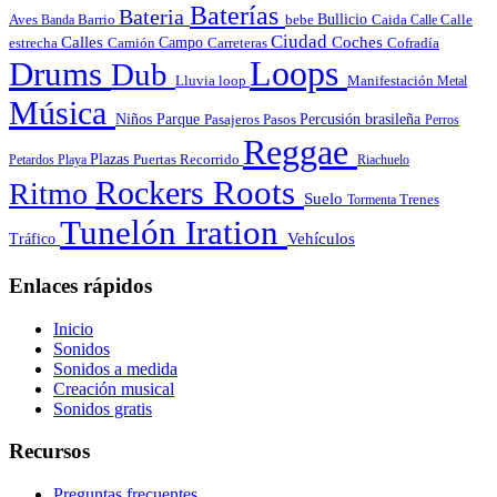
Baterías
Bateria
Bullicio
Aves
Barrio
bebe
Calle
Banda
Caida
Calle
Ciudad
Calles
Coches
estrecha
Campo
Carreteras
Cofradía
Camión
Loops
Drums
Dub
Lluvia
loop
Manifestación
Metal
Música
Niños
Parque
Pasajeros
Pasos
Percusión brasileña
Perros
Reggae
Plazas
Puertas
Petardos
Playa
Recorrido
Riachuelo
Roots
Rockers
Ritmo
Suelo
Tormenta
Trenes
Tunelón Iration
Vehículos
Tráfico
Enlaces rápidos
Inicio
Sonidos
Sonidos a medida
Creación musical
Sonidos gratis
Recursos
Preguntas frecuentes