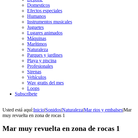
Domesticos
Efectos especiales
Humanos
Instrumentos musicales
Juguetes
Lugares animados
Máquinas
Marítimos
Naturaleza
Parques y jardines
Playa y piscina
Profesionales
Sirenas
Vehículos
Wav gratis del mes
Loops
Subscríbete
Usted está aquí:
Inicio
|
Sonidos
|
Naturaleza
|
Mar rios y embalses
|
Mar
muy revuelta en zona de rocas 1
Mar muy revuelta en zona de rocas 1