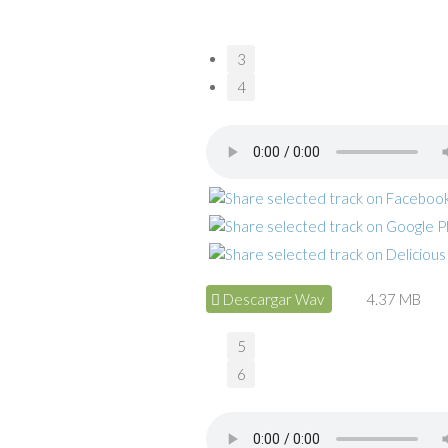
3
4
Descargar Wav
4.37 MB
5
6