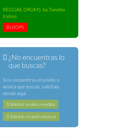
REGGAE DRUMS by Tunelón
Iration
LOOPS
¿No encuentras lo
que buscas?
Si no encuentras el sonido o
música que buscas, solicítalo
desde aquí:
Solicitar sonido a medida
Solicitar creación musical