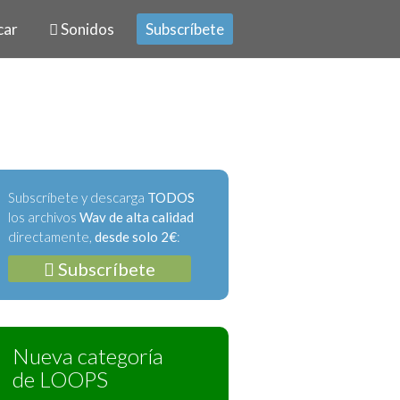
car
Sonidos
Subscríbete
Subscríbete y descarga
TODOS
los archivos
Wav de alta calidad
directamente,
desde solo 2€
:
Subscríbete
Nueva categoría
de LOOPS