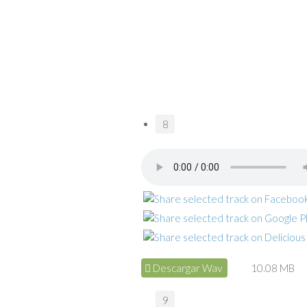
8
Descargar Wav
10.08 MB
9