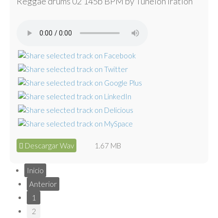
Reggae drums 02 145b BPM by Tunelón Iration
Descargar Wav
1.67 MB
Inicio
Anterior
1
2