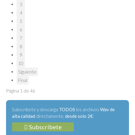
3
4
5
6
7
8
9
10
Siguiente
Final
Página 1 de 46
Subscríbete y descarga
TODOS
los archivos
Wav de
alta calidad
directamente,
desde solo 2€
:
Subscríbete