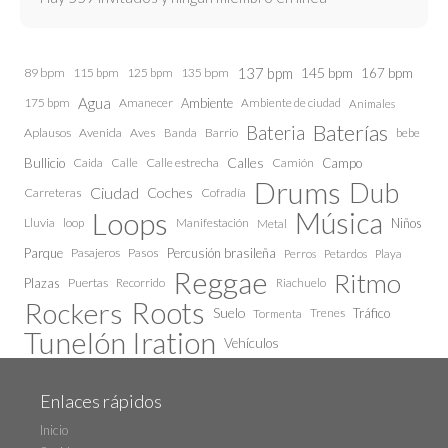
137 bpm
145 bpm
89 bpm
115 bpm
125 bpm
135 bpm
167 bpm
Agua
175 bpm
Amanecer
Ambiente
Ambiente de ciudad
Animales
Baterías
Bateria
Aplausos
Avenida
Aves
Barrio
bebe
Banda
Calles
Bullicio
Caida
Calle estrecha
Camión
Campo
Calle
Drums
Dub
Ciudad
Coches
Carreteras
Cofradía
Loops
Música
Lluvia
loop
Manifestación
Niños
Metal
Parque
Pasajeros
Pasos
Percusión brasileña
Perros
Petardos
Playa
Reggae
Ritmo
Plazas
Puertas
Recorrido
Riachuelo
Roots
Rockers
Suelo
Trenes
Tráfico
Tormenta
Tunelón Iration
Vehículos
Enlaces rápidos
Inicio