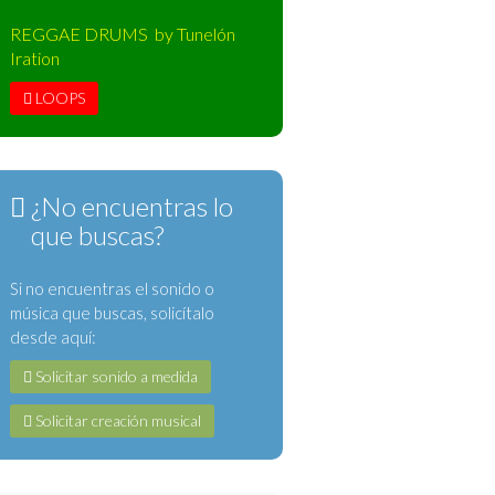
REGGAE DRUMS by Tunelón
Iration
LOOPS
¿No encuentras lo
que buscas?
Si no encuentras el sonido o
música que buscas, solicítalo
desde aquí:
Solicitar sonido a medida
Solicitar creación musical