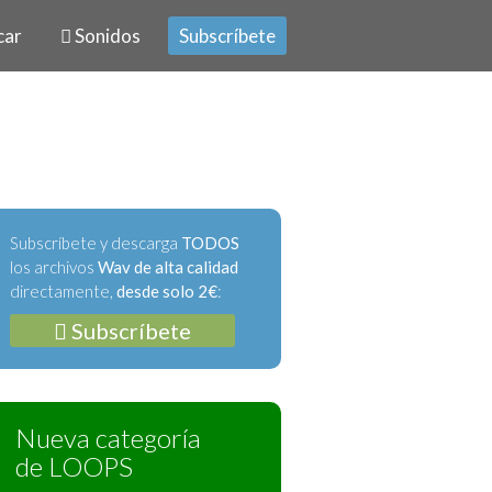
car
Sonidos
Subscríbete
Subscríbete y descarga
TODOS
los archivos
Wav de alta calidad
directamente,
desde solo 2€
:
Subscríbete
Nueva categoría
de LOOPS