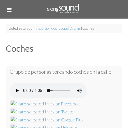
Usted está aquí:
Inicio
|
Sonidos
|
Loops
|
Drums
|
Coches
Coches
Grupo de personas toreando coches en la calle