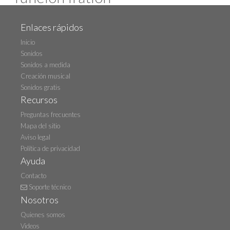
Enlaces rápidos
Inicio
Sonidos
Sonidos a medida
Creación musical
Sonidos gratis
Recursos
Preguntas frecuentes
Mapa del sitio
Aviso legal
Política de privacidad
Ayuda
Contacto
Soporte técnico
Nosotros
Quienes somos
Videos