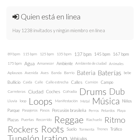
Quien está en linea
Hay 1238 invitados y ningún miembro en línea
137 bpm
145 bpm
89 bpm
115 bpm
125 bpm
135 bpm
167 bpm
Agua
175 bpm
Amanecer
Ambiente
Ambiente de ciudad
Animales
Baterías
Bateria
Aplausos
Avenida
Aves
Barrio
bebe
Banda
Calles
Bullicio
Caida
Calle estrecha
Camión
Campo
Calle
Drums
Dub
Ciudad
Coches
Carreteras
Cofradía
Loops
Música
Lluvia
loop
Manifestación
Niños
Metal
Parque
Pasajeros
Pasos
Percusión brasileña
Perros
Petardos
Playa
Reggae
Ritmo
Plazas
Puertas
Recorrido
Riachuelo
Roots
Rockers
Suelo
Trenes
Tráfico
Tormenta
Tunelón Iration
Vehículos