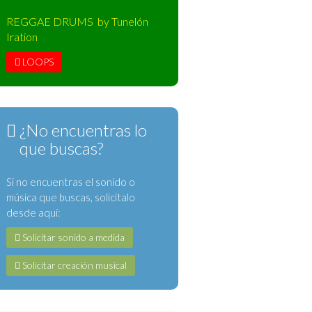
REGGAE DRUMS by Tunelón
Iration
LOOPS
¿No encuentras lo
que buscas?
Si no encuentras el sonido o
música que buscas, solicítalo
desde aquí:
Solicitar sonido a medida
Solicitar creación musical