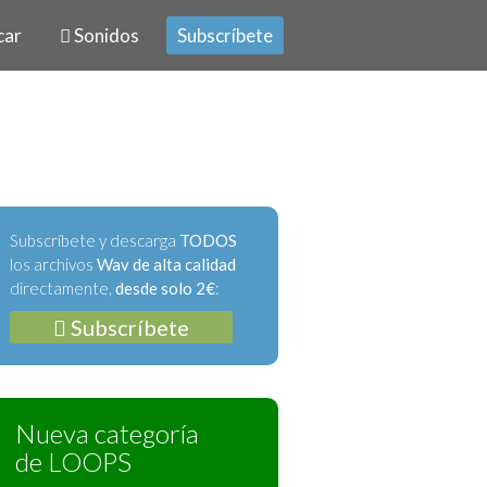
car
Sonidos
Subscríbete
Subscríbete y descarga
TODOS
los archivos
Wav de alta calidad
directamente,
desde solo 2€
:
Subscríbete
Nueva categoría
de LOOPS