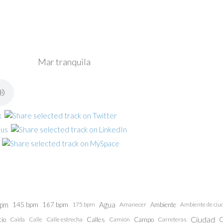
Mar tranquila
bpm
145 bpm
Agua
167 bpm
175 bpm
Amanecer
Ambiente
Ambiente de ciu
Ciudad
Calles
C
cio
Caida
Calle estrecha
Camión
Campo
Carreteras
Calle