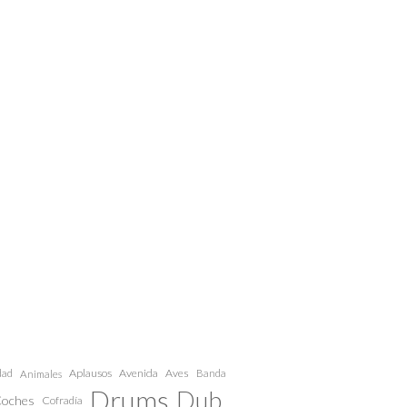
dad
Aplausos
Avenida
Aves
Animales
Banda
Drums
Dub
oches
Cofradía