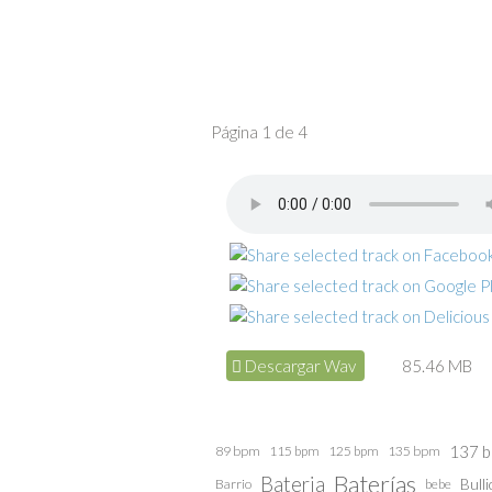
Página 1 de 4
Descargar Wav
85.46 MB
137 
89 bpm
115 bpm
125 bpm
135 bpm
Baterías
Bateria
Barrio
bebe
Bulli