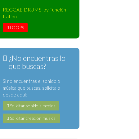
REGGAE DRUMS by Tunelón
Iration
LOOPS
¿No encuentras lo
que buscas?
Si no encuentras el sonido o
música que buscas, solicítalo
desde aquí:
Solicitar sonido a medida
Solicitar creación musical