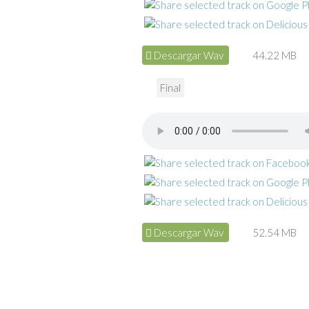
Descargar Wav
44.22 MB
Final
Descargar Wav
52.54 MB