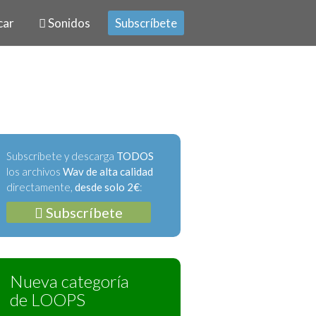
car
Sonidos
Subscríbete
Subscríbete y descarga
TODOS
los archivos
Wav de alta calidad
directamente,
desde solo 2€
:
Subscríbete
Nueva categoría
de LOOPS