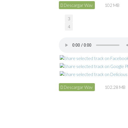
Descargar Wav
102 MB
3
4
Descargar Wav
102.28 MB