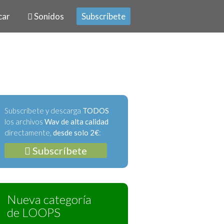
car
Sonidos
Subscríbete
Subscríbete y descarga
TODOS
los archivos
Wav de alta calidad
directamente,
desde solo 2€
:
Subscríbete
Nueva categoría
de LOOPS