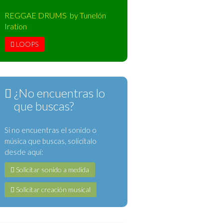
REGGAE DRUMS by Tunelón
Iration
LOOPS
¿No encuentras lo
que buscas?
Si no encuentras el sonido o
música que buscas, solicítalo
desde aquí:
Solicitar sonido a medida
Solicitar creación musical