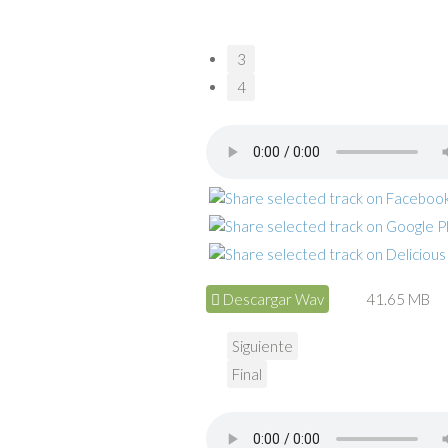
3
4
Descargar Wav
41.65 MB
Siguiente
Final