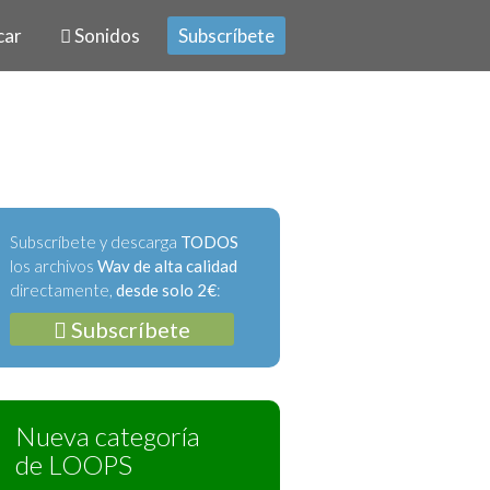
car
Sonidos
Subscríbete
Subscríbete y descarga
TODOS
los archivos
Wav de alta calidad
directamente,
desde solo 2€
:
Subscríbete
Nueva categoría
de LOOPS