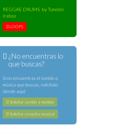
REGGAE DRUMS by Tunelón
Iration
LOOPS
¿No encuentras lo
que buscas?
Si no encuentras el sonido o
música que buscas, solicítalo
desde aquí:
Solicitar sonido a medida
Solicitar creación musical