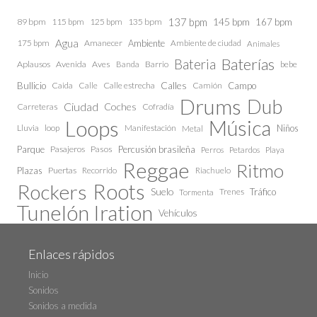
137 bpm
145 bpm
89 bpm
115 bpm
125 bpm
135 bpm
167 bpm
Agua
175 bpm
Amanecer
Ambiente
Ambiente de ciudad
Animales
Baterías
Bateria
Aplausos
Avenida
Aves
Barrio
bebe
Banda
Calles
Bullicio
Caida
Calle estrecha
Camión
Campo
Calle
Drums
Dub
Ciudad
Coches
Carreteras
Cofradía
Loops
Música
Lluvia
loop
Manifestación
Niños
Metal
Parque
Pasajeros
Pasos
Percusión brasileña
Perros
Petardos
Playa
Reggae
Ritmo
Plazas
Puertas
Recorrido
Riachuelo
Roots
Rockers
Suelo
Trenes
Tráfico
Tormenta
Tunelón Iration
Vehículos
Enlaces rápidos
Inicio
Sonidos
Sonidos a medida