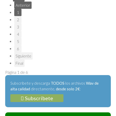
Anterior
1
2
3
4
5
6
Siguiente
Final
Página 1 de 6
Subscríbete y descarga
TODOS
los archivos
Wav de
alta calidad
directamente,
desde solo 2€
:
Subscríbete