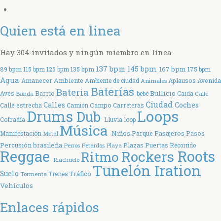
Quien está en linea
Hay 304 invitados y ningún miembro en línea
137 bpm
145 bpm
167 bpm
89 bpm
115 bpm
125 bpm
135 bpm
175 bpm
Agua
Ambiente
Amanecer
Aplausos
Avenida
Ambiente de ciudad
Animales
Baterías
Bateria
Bullicio
Aves
Barrio
bebe
Caida
Banda
Calle
Ciudad
Coches
Calles
Calle estrecha
Campo
Carreteras
Camión
Drums
Loops
Dub
Cofradía
Lluvia
loop
Música
Parque
Manifestación
Niños
Pasajeros
Pasos
Metal
Percusión brasileña
Plazas
Puertas
Perros
Petardos
Playa
Recorrido
Reggae
Rockers
Roots
Ritmo
Riachuelo
Tunelón Iration
Suelo
Tráfico
Tormenta
Trenes
Vehículos
Enlaces rápidos