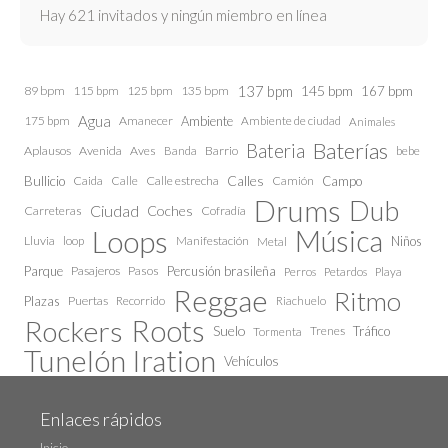
Hay 621 invitados y ningún miembro en línea
137 bpm
145 bpm
89 bpm
115 bpm
125 bpm
135 bpm
167 bpm
Agua
175 bpm
Amanecer
Ambiente
Ambiente de ciudad
Animales
Baterías
Bateria
Aplausos
Avenida
Aves
Barrio
bebe
Banda
Calles
Bullicio
Caida
Calle estrecha
Camión
Campo
Calle
Drums
Dub
Ciudad
Coches
Carreteras
Cofradía
Loops
Música
Lluvia
loop
Manifestación
Niños
Metal
Parque
Pasajeros
Pasos
Percusión brasileña
Perros
Petardos
Playa
Reggae
Ritmo
Plazas
Puertas
Recorrido
Riachuelo
Roots
Rockers
Suelo
Trenes
Tráfico
Tormenta
Tunelón Iration
Vehículos
Enlaces rápidos