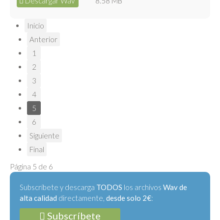
Descargar Wav
8.58 MB
Inicio
Anterior
1
2
3
4
5
6
Siguiente
Final
Página 5 de 6
Subscríbete y descarga
TODOS
los archivos
Wav de
alta calidad
directamente,
desde solo 2€
:
Subscríbete