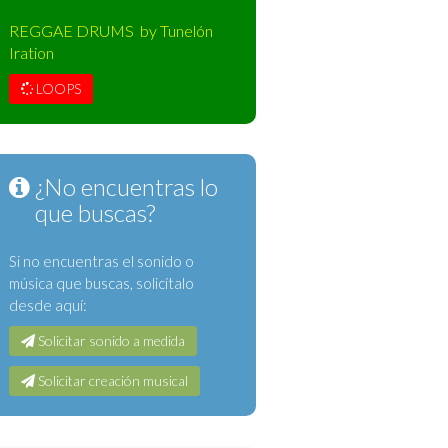
REGGAE DRUMS by Tunelón
Iration
LOOPS
¿No encuentras lo
que buscas?
Si no encuentras el sonido o
música que buscas, solicítalo
desde aquí:
Solicitar sonido a medida
Solicitar creación musical