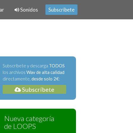
ar
Sonidos
Subscríbete
Subscríbete y descarga
TODOS
los archivos
Wav de alta calidad
directamente,
desde solo 2€
:
Subscríbete
Nueva categoría
de LOOPS