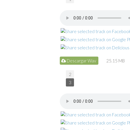
Descargar Wav
25.15 MB
2
3